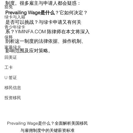
制度。很多雇主与申请人都会疑惑：
豁免
Prevailing Wage是什么
？它如何决定？
绿卡与入籍
是否可以挑战？与绿卡申请又有何关
青少年绿卡
系？
YIMINFA.COM
 陈律师在
本文将深入
保释
剖析这一制度的法律依据、操作机制、
家暴绿卡
影响范围及应对策略。
回美证
工卡
U 签证
移民信息
投资移民
Prevailing Wage是什么？全面解析美国移民
与雇佣制度中的关键薪资标准