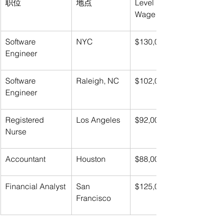
职位
地点
Level II Prevailing 
Wage
Software 
NYC
$130,000
Engineer
Software 
Raleigh, NC
$102,000
Engineer
Registered 
Los Angeles
$92,000
Nurse
Accountant
Houston
$88,000
Financial Analyst
San 
$125,000
Francisco