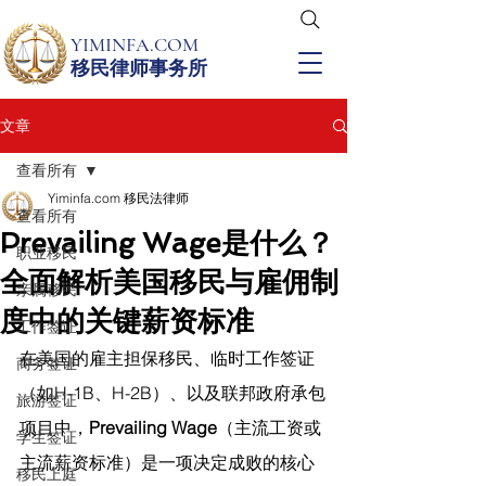
YIMINFA.COM
移民律师事务所
文章
查看所有
Yiminfa.com 移民法律师
查看所有
Prevailing Wage是什么？
职业移民
全面解析美国移民与雇佣制
亲属移民
度中的关键薪资标准
工作签证
在美国的雇主担保移民、临时工作签证
商务签证
（如H-1B、H-2B）、以及联邦政府承包
旅游签证
项目中，
Prevailing Wage
（主流工资或
学生签证
主流薪资标准）是一项决定成败的核心
移民上庭