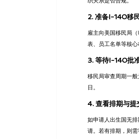
织关系是否合规。
2. 
准备I-140移
雇主向美国移民局（U
表、员工名单等核心
3. 
等待I-140批
移民局审查周期一般为6
日。
4. 
查看排期与提交
如申请人出生国无排期
请。若有排期，则需等待表