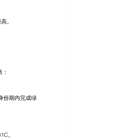
较高。
括：
法身份期内完成绿
1C。