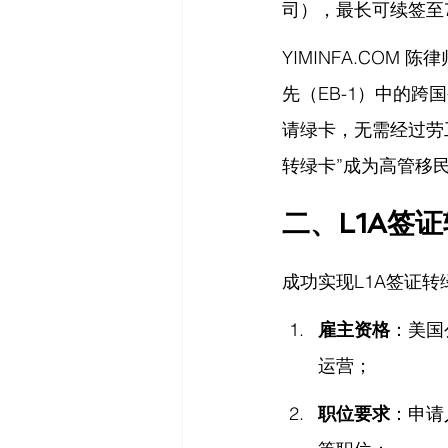
司），最长可续签至
YIMINFA.COM
 陈
先（EB-1）中的跨
请绿卡，无需经过劳
转绿卡”成为高管移
二、L1A签
成功实现L1A签证
雇主资格
：美国
运营；
职位要求
：申请