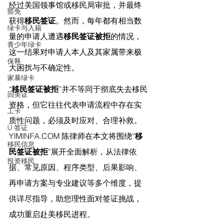
经过美国领事馆或移民局审批，并最终
豁免
获得
移民签证
。然而，每年都有相当数
绿卡与入籍
量的申请人遭遇
移民签证被拒
的情况，
青少年绿卡
这一结果对申请人本人及其家属带来极
保释
大困扰与不确定性。
家暴绿卡
“
移民签证被拒
”并不等同于彻底失去移民
回美证
资格，但它往往代表申请流程中存在实
工卡
质性问题，必须及时应对、合理补救。
U 签证
YIMINFA.COM
 陈律师在
本文将围绕“
移
移民信息
民签证被拒
”展开全面解析，从法律依
投资移民
据、常见原因、程序类型、后果影响、
再申请方案与专业建议等多个维度，提
供详尽指导，助您理性面对签证挑战，
成功重启赴美移民进程。