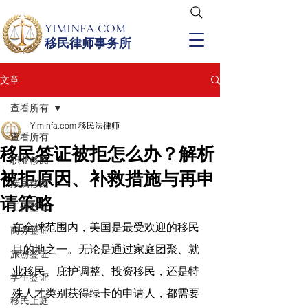
YIMINFA.COM
移民律师事务所
文章
查看所有
Yiminfa.com 移民法律师
查看所有
移民签证被拒怎么办？解析
职业移民
被拒原因、补救措施与再申
亲属移民
请策略
工作签证
在全球范围内，美国是最受欢迎的移民
商务签证
目的地之一。无论是通过家庭团聚、就
旅游签证
业移民、庇护调整、投资移民，还是特
学生签证
殊人才类别获得绿卡的申请人，都需要
移民上庭