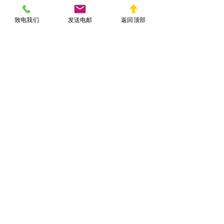
5. 寻求移民律师法律协助
致电我们
发送电邮
返回顶部
复杂拒签案件，尤其涉及欺诈、刑事、
身份黑历史者，应立即寻求律师分析拒
签信内容、协助撰写法律意见函或正式
上诉。
七、移民签证被拒后不建
议的错误做法
1. 频繁重复申请而无实质改变
同一担保人、同一申请路径连续发起申
请，但材料不变、逻辑不通，只会增加
系统负面标记。