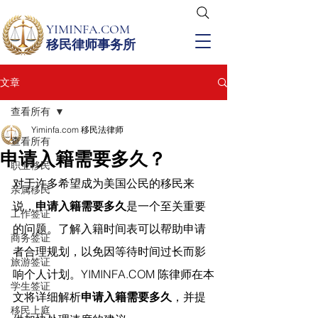
YIMINFA.COM
移民律师事务所
文章
查看所有
Yiminfa.com 移民法律师
查看所有
申请入籍需要多久？
职业移民
对于许多希望成为美国公民的移民来
亲属移民
说，
申请入籍需要多久
是一个至关重要
工作签证
的问题。了解入籍时间表可以帮助申请
商务签证
者合理规划，以免因等待时间过长而影
旅游签证
响个人计划。
YIMINFA.COM
 陈律师在
本
学生签证
文将详细解析
申请入籍需要多久
，并提
移民上庭