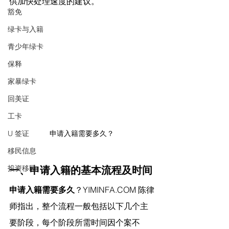
供加快处理速度的建议。
豁免
绿卡与入籍
青少年绿卡
保释
家暴绿卡
回美证
工卡
U 签证
申请入籍需要多久？
移民信息
投资移民
一、申请入籍的基本流程及时间
申请入籍需要多久
？
YIMINFA.COM
 陈律
师指出，
整个流程一般包括以下几个主
要阶段，每个阶段所需时间因个案不