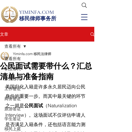
YIMINFA.COM
移民律师事务所
文章
查看所有
Yiminfa.com 移民法律师
查看所有
公民面试需要带什么？汇总
职业移民
清单与准备指南
亲属移民
美国归化入籍是许多永久居民迈向公民
工作签证
身份的重要一步。而其中最关键的环节
商务签证
之一就是
公民面试
（Naturalization 
旅游签证
Interview）。这场面试不仅评估申请人
学生签证
是否满足入籍条件，还包括语言能力测
移民上庭