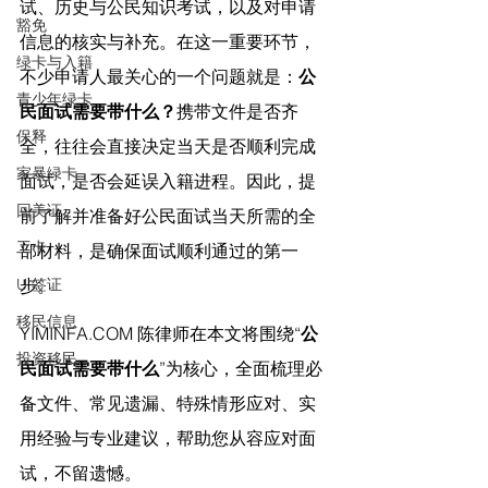
试、历史与公民知识考试，以及对申请
豁免
信息的核实与补充。在这一重要环节，
绿卡与入籍
不少申请人最关心的一个问题就是：
公
青少年绿卡
民面试需要带什么？
携带文件是否齐
保释
全，往往会直接决定当天是否顺利完成
家暴绿卡
面试，是否会延误入籍进程。因此，提
回美证
前了解并准备好公民面试当天所需的全
工卡
部材料，是确保面试顺利通过的第一
U 签证
步。
移民信息
YIMINFA.COM
 陈律师在
本文将围绕“
公
投资移民
民面试需要带什么
”为核心，全面梳理必
备文件、常见遗漏、特殊情形应对、实
用经验与专业建议，帮助您从容应对面
试，不留遗憾。