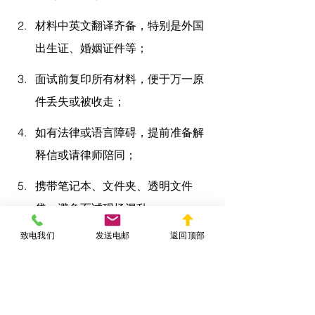
材料中英文翻译齐备，特别是外国
出生证、婚姻证件等；
面试前复印所有材料，便于万一原
件丢失或被收走；
如有法律或语言障碍，提前准备解
释信或请律师陪同；
携带笔记本、文件夹、透明文件
袋，避免面试现场混乱；
致电我们
发送电邮
返回顶部
保持正装得体、礼貌沟通，提升面
试整体印象。
有律师协助梳理“
公民面试需要带什么
”，