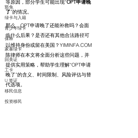
等原因，部分学生可能出现“
OPT申请晚
豁免
了
”的情况。
绿卡与入籍
那么，OPT申请晚了还能补救吗？会面
青少年绿卡
临什么后果？是否还有其他合法路径可
保释
以维持身份或留在美国？
YIMINFA.COM
家暴绿卡
陈律师在
本文将全面分析这些问题，并
回美证
提供实用策略，帮助学生理解“OPT申请
工卡
晚了”的含义、时间限制、风险评估与替
U 签证
代选项。
移民信息
投资移民