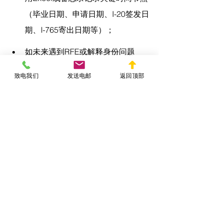
（毕业日期、申请日期、I-20签发日
期、I-765寄出日期等）；
如未来遇到RFE或解释身份问题
时，可作为有效证明。
致电我们
发送电邮
返回顶部
结语：OPT申请晚了并非
世界末日，但必须立即行
动
“
OPT申请晚了
”虽属严重问题，但若能及
时意识并采取有效应对，仍可减轻后果
甚至转化危机。最重要的是：
明确OPT申请的
时间限制不可延