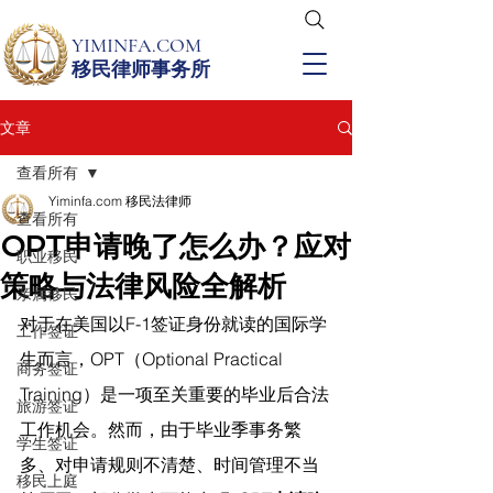
YIMINFA.COM
移民律师事务所
文章
查看所有
Yiminfa.com 移民法律师
查看所有
OPT申请晚了怎么办？应对
职业移民
策略与法律风险全解析
亲属移民
对于在美国以F-1签证身份就读的国际学
工作签证
生而言，OPT（Optional Practical 
商务签证
Training）是一项至关重要的毕业后合法
旅游签证
工作机会。然而，由于毕业季事务繁
学生签证
多、对申请规则不清楚、时间管理不当
移民上庭