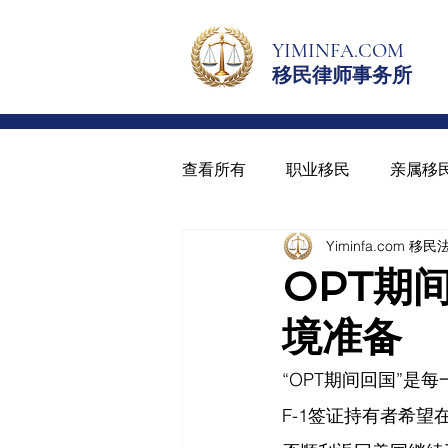
YIMINFA.COM
移民律师事务所
查看所有
职业移民
亲属移
Yiminfa.com 移
绿卡与入籍
青少年绿卡
OPT期
境准备
“OPT期间回国”
F-1签证持有者希