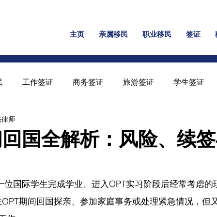
主页
亲属移民
职业移民
签证
民
工作签证
商务签证
旅游签证
学生签证
民法律师
保释
家暴绿卡
回美证
工卡
U 签证
间回国全解析：风险、续
是每一位国际学生完成学业、进入OPT实习阶段后经常考虑
望在OPT期间回国探亲、参加家庭事务或处理紧急情况，但