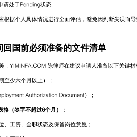
期申请处于Pending状态。
，应根据个人具体情况进行全面评估，避免因判断失误而导
间回国前必须准备的文件清单
美，
YIMINFA.COM
 陈律师在
建议申请人准备以下关键材
期至少六个月以上）；
loyment Authorization Document）；
20表格（签字不超过6个月）
；
位、工资、全职状态及保留岗位意愿；