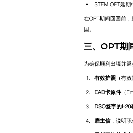
STEM OPT延
在OPT期间回国前
国。
三、OPT期
为确保顺利出境并返
有效护照
（有效
EAD卡原件
（Emp
DSO签字的I-
雇主信
，说明职