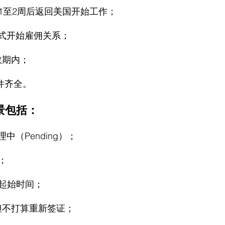
1至2周后返回美国开始工作；
正式开始雇佣关系；
效期内；
文件齐全。
景包括：
中（Pending）；
；
起始时间；
期但不打算重新签证；