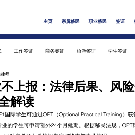
主页
亲属移民
职业移民
签证
民
工作签证
商务签证
旅游签证
学生签证
民法律师
保释
家暴绿卡
回美证
工卡
U 签证
业不上报：法律后果、风
全解读
学生可通过OPT（Optional Practical Training
M专业的学生可申请额外24个月延期。根据移民法规，OP