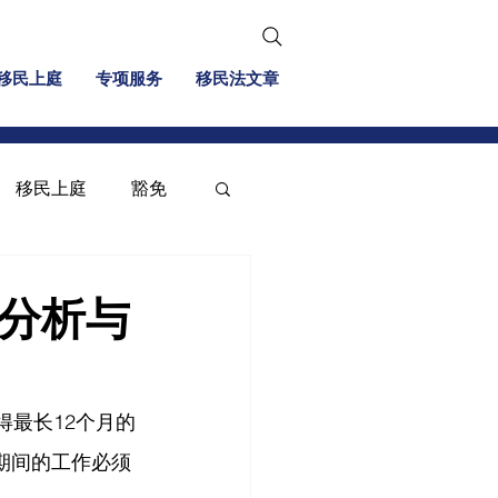
移民上庭
专项服务
移民法文章
移民上庭
豁免
移民信息
投资移民
险分析与
）获得最长12个月的
T期间的工作必须