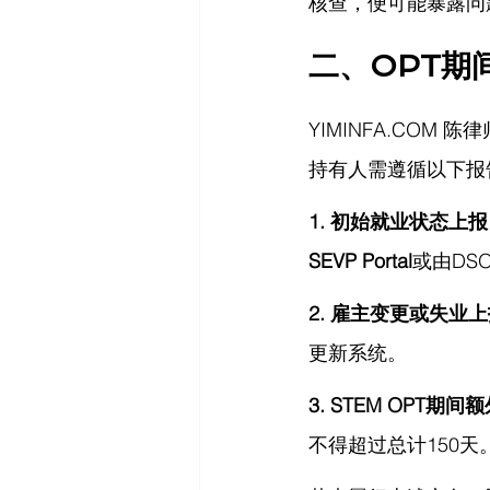
核查，便可能暴露问
二、OPT期
YIMINFA.COM
 陈
持有人需遵循以下报
1. 初始就业状态上
SEVP Portal
或由DS
2. 雇主变更或失业
更新系统。
3. STEM OPT期
不得超过总计150天