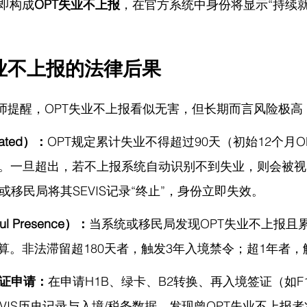
即构成
OPT失业不上报
，在官方系统中身份将显示“持续就
业不上报的法律后果
律师提醒，
OPT失业不上报看似无害，但长期而言风险极高
ated）：
OPT规定累计失业不得超过90天（初始12个月OP
容限。一旦超出，若不上报系统自动识别不到失业，则会被
或移民局将其SEVIS记录“终止”，身份立即失效。
l Presence）：
当系统或移民局发现OPT失业不上报且
算。非法滞留超180天者，触发3年入境禁令；超1年者，
签证申请：
在申请H1B、绿卡、B2转换、再入境签证（如F
SEVIS历史记录与入境/税务数据，发现曾OPT失业不上报