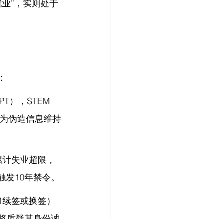
业”，实则处于
：
T），STEM 
视为伪造信息维持
累计失业超限，
触发10年禁令。
1续签或换签）
者将质疑其身份诚