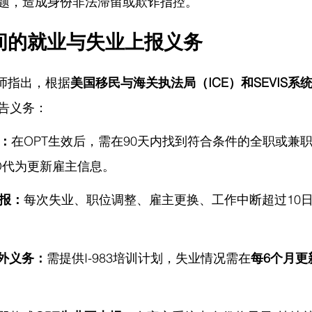
题，造成身份非法滞留或欺诈指控。
间的就业与失业上报义务
律师指出，
根据
美国移民与海关执法局（ICE）和SEVIS系
告义务：
报：
在OPT生效后，需在90天内找到符合条件的全职或兼
O代为更新雇主信息。
上报：
每次失业、职位调整、雇主更换、工作中断超过10
间额外义务：
需提供I-983培训计划，失业情况需在
每6个月更
。