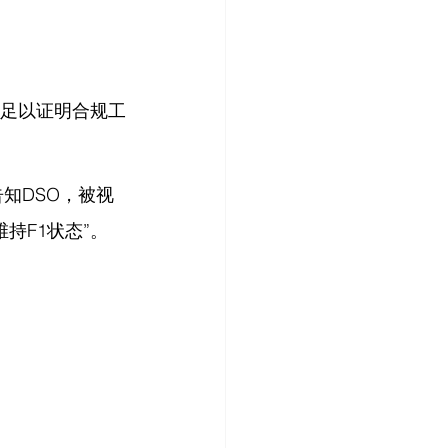
义不足以证明合规工
告知DSO，被视
维持F1状态”。