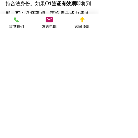
持合法身份。如果
O1签证有效期
即将到
期，可以选择延期、更换雇主或申请其
他签证。
YIMINFA.COM
 陈律师
希望本文
致电我们
发送电邮
返回顶部
能帮助你更清楚地理解O1签证的有效期
及其相关事项。
O1
工作签证
查看全部
相關文章