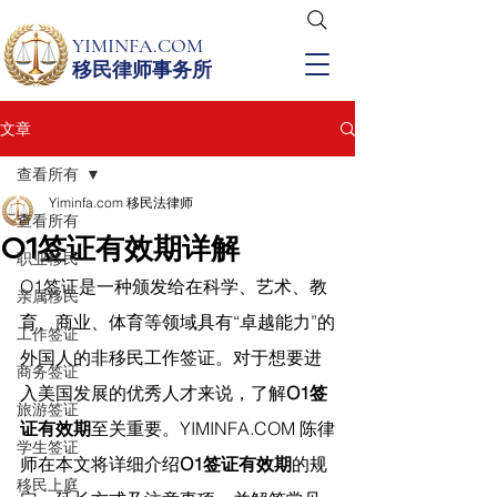
YIMINFA.COM
移民律师事务所
文章
查看所有
Yiminfa.com 移民法律师
查看所有
O1签证有效期详解
职业移民
O1签证是一种颁发给在科学、艺术、教
亲属移民
育、商业、体育等领域具有“卓越能力”的
工作签证
外国人的非移民工作签证。对于想要进
商务签证
入美国发展的优秀人才来说，了解
O1签
旅游签证
证有效期
至关重要。
YIMINFA.COM
 陈律
学生签证
师在
本文将详细介绍
O1签证有效期
的规
移民上庭