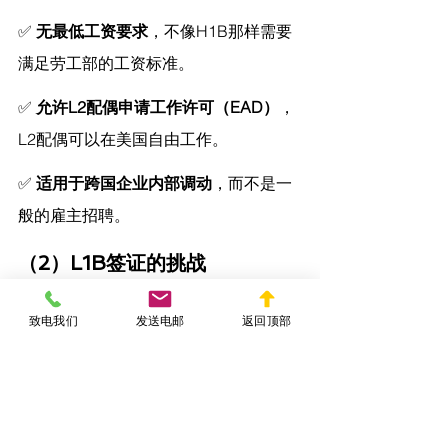
✅ 
无最低工资要求
，不像H1B那样需要
满足劳工部的工资标准。
✅ 
允许L2配偶申请工作许可（EAD）
，
L2配偶可以在美国自由工作。
✅ 
适用于跨国企业内部调动
，而不是一
般的雇主招聘。
（2）L1B签证的挑战
❌ 
专业知识的定义模糊
，申请人需要提
致电我们
发送电邮
返回顶部
供强有力的证据证明其专业技能独特。
❌ 
签证期限较短
，最多5年，不像L1A可
达7年。