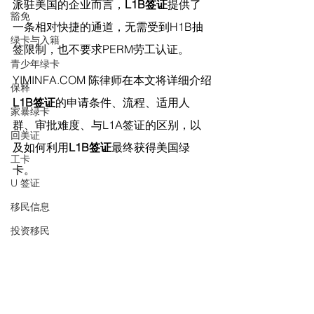
派驻美国的企业而言，
L1B签证
提供了
豁免
一条相对快捷的通道，无需受到H1B抽
绿卡与入籍
签限制，也不要求PERM劳工认证。
青少年绿卡
YIMINFA.COM
 陈律师在
本文将详细介绍
保释
L1B签证
的申请条件、流程、适用人
家暴绿卡
群、审批难度、与L1A签证的区别，以
回美证
及如何利用
L1B签证
最终获得美国绿
工卡
卡。
U 签证
移民信息
投资移民