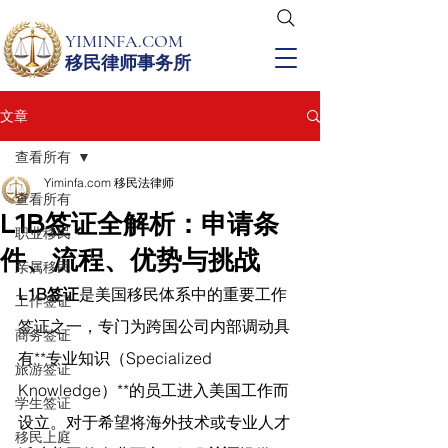
YIMINFA.COM
移民律师事务所
文章
查看所有
Yiminfa.com 移民法律师
查看所有
L1B签证全解析：申请条
职业移民
件、流程、优势与挑战
亲属移民
L1B签证
是美国移民体系中的重要工作
工作签证
签证之一，专门为跨国公司内部调动具
商务签证
有**专业知识（Specialized 
旅游签证
Knowledge）**的员工进入美国工作而
学生签证
设立。对于希望将海外技术或专业人才
移民上庭