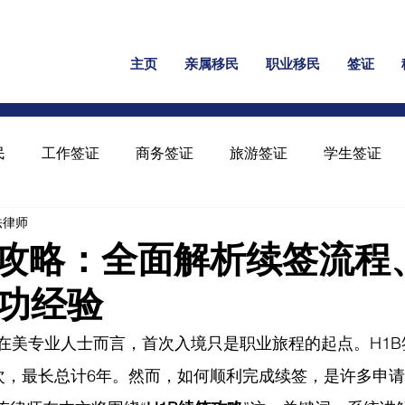
主页
亲属移民
职业移民
签证
民
工作签证
商务签证
旅游签证
学生签证
民法律师
保释
家暴绿卡
回美证
工卡
U 签证
签攻略：全面解析续签流程
功经验
的在美专业人士而言，首次入境只是职业旅程的起点。H1
次，最长总计6年。然而，如何顺利完成续签，是许多申