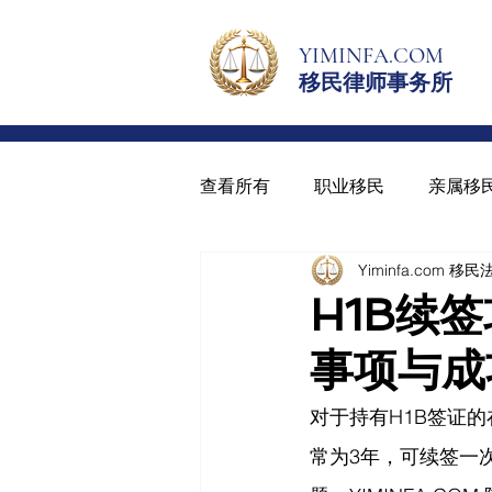
YIMINFA.COM
移民律师事务所
查看所有
职业移民
亲属移
Yiminfa.com 移
绿卡与入籍
青少年绿卡
H1B续
事项与成
对于持有H1B签证
常为3年，可续签一