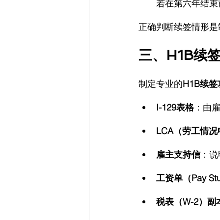
若在第六年结束
正确判断续签情形是
三、H1B续
制定专业的
H1B续
I-129表格
：由雇
LCA（劳工情
雇主支持信
：说
工资单（Pay St
税表（W-2）副