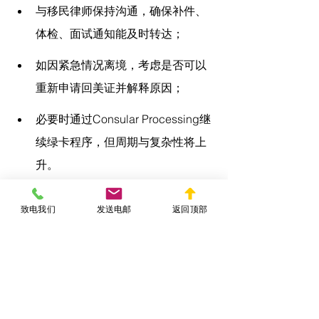
与移民律师保持沟通，确保补件、
体检、面试通知能及时转达；
如因紧急情况离境，考虑是否可以
重新申请回美证并解释原因；
必要时通过Consular Processing继
续绿卡程序，但周期与复杂性将上
升。
“H1B申请绿卡期间可以回国吗”不仅是出
致电我们
发送电邮
返回顶部
入境问题，更是全流程移民战略安排问
题。
结语：合理安排出境计
划，确保身份与申请的连