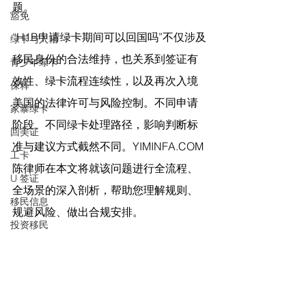
题。
豁免
“H1B申请绿卡期间可以回国吗”不仅涉及
绿卡与入籍
移民身份的合法维持，也关系到签证有
青少年绿卡
效性、绿卡流程连续性，以及再次入境
保释
美国的法律许可与风险控制。不同申请
家暴绿卡
阶段、不同绿卡处理路径，影响判断标
回美证
准与建议方式截然不同。
YIMINFA.COM
工卡
陈律师在
本文将就该问题进行全流程、
U 签证
全场景的深入剖析，帮助您理解规则、
移民信息
规避风险、做出合规安排。
投资移民