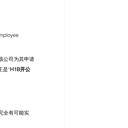
loyee 
该公司为其申请
正是“
H1B开公
完全有可能实