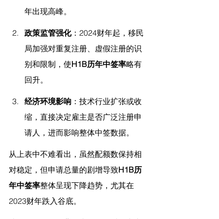
年出现高峰。
政策监管强化
：2024财年起，移民
局加强对重复注册、虚假注册的识
别和限制，使
H1B历年中签率
略有
回升。
经济环境影响
：技术行业扩张或收
缩，直接决定雇主是否广泛注册申
请人，进而影响整体中签数据。
从上表中不难看出，虽然配额数保持相
对稳定，但申请总量的剧增导致
H1B历
年中签率
整体呈现下降趋势，尤其在
2023财年跌入谷底。