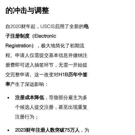
的冲击与调整
自2020财年起，USCIS启用了全新的
电
子注册制度（Electronic 
Registration）
，极大地简化了初期流
程。申请人仅需提交基本信息并缴纳注
册费即可进入抽签环节，无需一开始提
交完整申请。这一改变对
H1B历年中签
率
产生了深远影响：
注册成本降低
，导致部分雇主为多
个候选人提交注册，甚至出现重复
注册行为；
2023财年注册人数突破75万人
，为