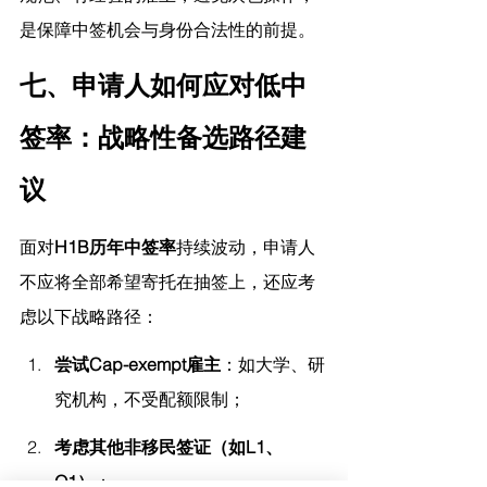
是保障中签机会与身份合法性的前提。
七、申请人如何应对低中
签率：战略性备选路径建
议
面对
H1B历年中签率
持续波动，申请人
不应将全部希望寄托在抽签上，还应考
虑以下战略路径：
尝试Cap-exempt雇主
：如大学、研
究机构，不受配额限制；
考虑其他非移民签证（如L1、
O1）
；