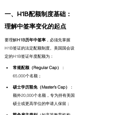
一、H1B配额制度基础：
理解中签率变化的起点
要理解
H1B历年中签率
，必须先掌握
H1B签证的法定配额制度。美国国会设
定的H1B签证年度配额为：
常规配额（Regular Cap）
：
65,000个名额；
硕士学历豁免（Master’s Cap）
：
额外20,000个名额，专为持有美国
硕士或更高学位的申请人保留；
豁免雇主类别
（如高等教育机构、