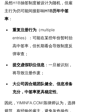
虽然H1B抽签制度被设计为随机，但雇
主行为仍可能间接影响
H1B历年中签
率
：
重复注册行为
（multiple 
entries）：可能在某些年份暂时抬
高中签率，但长期看会导致制度反
弹审查；
提交虚假职位信息
：一旦被识别，
将导致注册作废；
大公司因合规团队健全、信息准备
充分，中签率更具稳定性
。
因此，
YIMINFA.COM
 陈律师认为，
选择
规范、有经验的雇主，避免灰色操作，