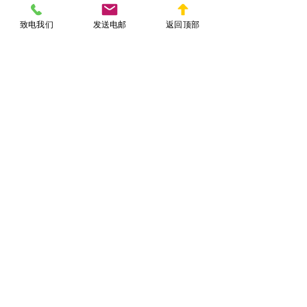
致电我们
发送电邮
返回顶部
选择STEM专业延长OPT时长，延长
申请窗口
；
配偶为H1B或绿卡申请人者，可申
请H-4 EAD卡
；
启动职业移民（EB类）或NIW路径
提前规划身份转换
。
多角度部署，有助于缓解因
H1B历年中
签率
低迷所带来的不确定风险。
结语：中签率只是概率，
但战略规划决定结果