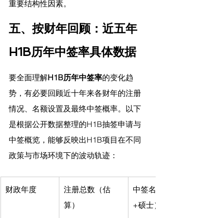
重要结构性因素。
五、按财年回顾：近五年
H1B历年中签率具体数据
要全面理解
H1B历年中签率
的变化趋
势，有必要回顾近十年来各财年的注册
情况、名额设置及最终中签概率。以下
是根据公开数据整理的H1B抽签申请与
中签概览，能够反映出H1B项目在不同
政策与市场环境下的波动轨迹：
财政年度
注册总数（估
中签名额（常规
算）
+硕士）