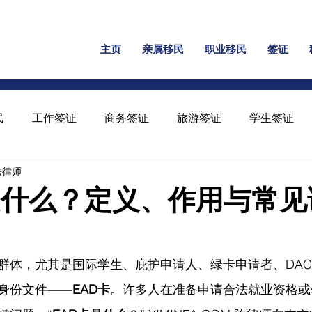
主页
亲属移民
职业移民
签证
民
工作签证
商务签证
旅游签证
学生签证
民法律师
保释
家暴绿卡
回美证
工卡
U 签证
是什么？定义、作用与常见
群体，尤其是国际学生、庇护申请人、绿卡申请者、DAC
身份文件——
EAD卡
。许多人在准备申请合法就业资格或