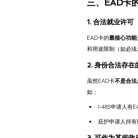
三、EAD卡
1. 合法就业许可
EAD卡的
最核心功能
和用途限制（如必须
2. 身份合法存
虽然EAD卡
不是合法
如：
I-485申请人
庇护申请人持有
3. 可作为某些