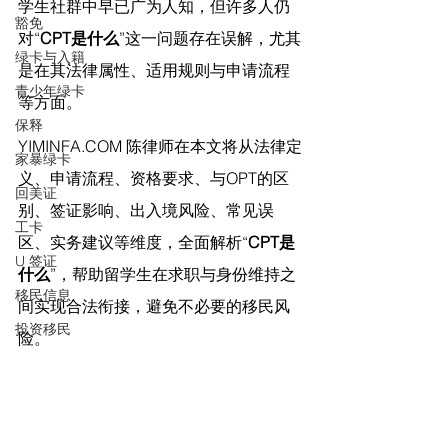
学生社群中早已广为人知，但许多人仍
豁免
对“
CPT是什么
”这一问题存在误解，尤其
绿卡与入籍
是在其法律属性、适用规则与申请流程
青少年绿卡
等方面。
保释
YIMINFA.COM
 陈律师在
本文将从法律定
家暴绿卡
义、申请流程、资格要求、与OPT的区
回美证
别、签证影响、出入境风险、常见误
工卡
区、实务建议等维度，全面解析“
CPT是
U 签证
什么
”，帮助留学生在求职与身份维持之
移民信息
间实现合法衔接，避免不必要的移民风
投资移民
险。