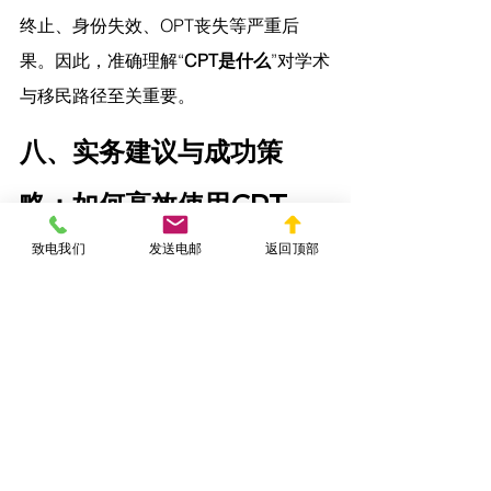
终止、身份失效、OPT丧失等严重后
果。因此，准确理解“
CPT是什么
”对学术
与移民路径至关重要。
八、实务建议与成功策
略：如何高效使用CPT
致电我们
发送电邮
返回顶部
建议一：尽早规划课程结构
选择含实习课程的项目或提早与院系协
调，可为CPT申请创造条件。
建议二：合理安排实习时间
优先使用Part-time CPT，Full-time安排