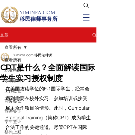
YIMINFA.COM
移民律师事务所
文章
查看所有
Yiminfa.com 移民法律师
查看所有
CPT是什么？全面解读国际
职业移民
学生实习授权制度
亲属移民
在美国攻读学位的F-1国际学生，经常会
工作签证
遇到需要在校外实习、参加培训或接受
商务签证
雇主合作项目的情形。此时，Curricular 
旅游签证
Practical Training（简称CPT）成为学生
学生签证
合法工作的关键通道。尽管CPT在国际
移民上庭