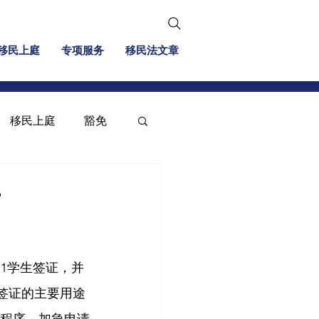
移民上庭
专项服务
移民法文章
移民上庭
豁免
移民信息
投资移民
南
F1学生签证，并
2签证的主要用途
民程序，加急申请