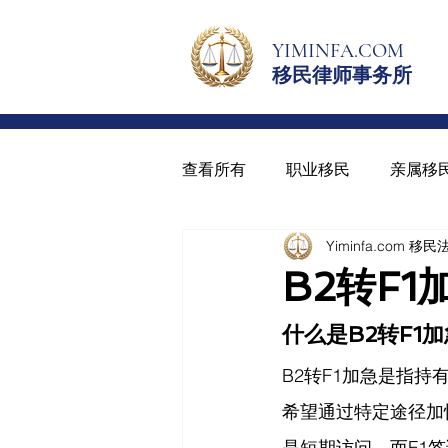
YIMINFA.COM
移民律师事务所
查看所有
职业移民
亲属移
Yiminfa.com 移
绿卡与入籍
青少年绿卡
B2转F
什么是B2转F1
B2转F1加急是指
希望通过特定途径加快
是短期访问，而F1