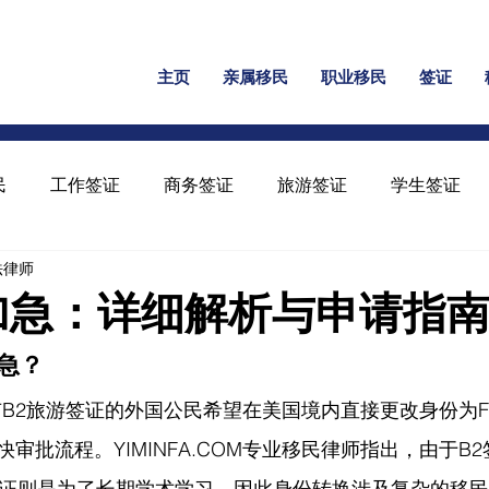
主页
亲属移民
职业移民
签证
民
工作签证
商务签证
旅游签证
学生签证
民法律师
保释
家暴绿卡
回美证
工卡
U 签证
1加急：详细解析与申请指
加急？
持有B2旅游签证的外国公民希望在美国境内直接更改身份为
审批流程。YIMINFA.COM专业移民律师指出，由于B
签证则是为了长期学术学习，因此身份转换涉及复杂的移