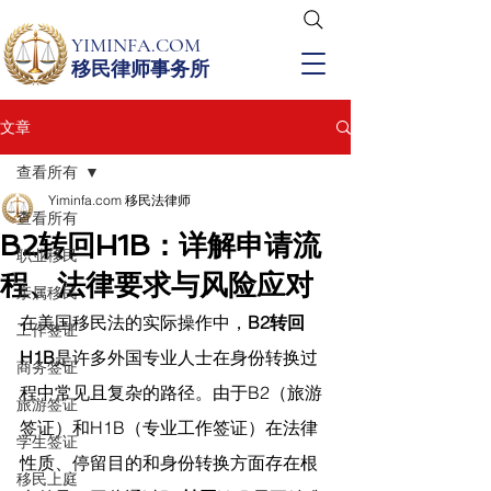
YIMINFA.COM
移民律师事务所
文章
查看所有
Yiminfa.com 移民法律师
查看所有
B2转回H1B：详解申请流
职业移民
程、法律要求与风险应对
亲属移民
在美国移民法的实际操作中，
B2转回
工作签证
H1B
是许多外国专业人士在身份转换过
商务签证
程中常见且复杂的路径。由于B2（旅游
旅游签证
签证）和H1B（专业工作签证）在法律
学生签证
性质、停留目的和身份转换方面存在根
移民上庭