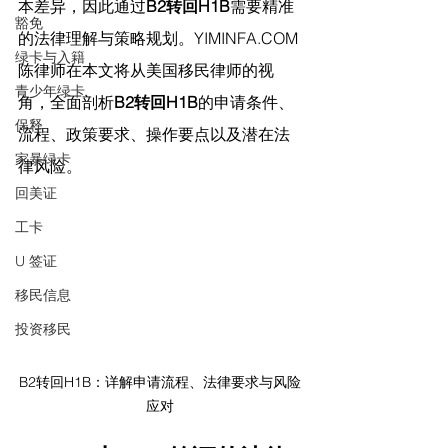
本差异，因此通过
B2转回H1B
需要精准
豁免
的法律理解与策略规划。
YIMINFA.COM
绿卡与入籍
陈律师在
本文将从美国移民律师的视
青少年绿卡
角，全面剖析
B2转回H1B
的申请条件、
保释
流程、政策要求、操作要点以及潜在法
家暴绿卡
律风险。
回美证
工卡
U 签证
移民信息
投资移民
B2转回H1B：详解申请流程、法律要求与风险
应对