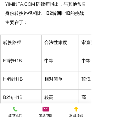
YIMINFA.COM
 陈律师指出，
与其他常见
身份转换路径相比，
B2转回H1B
的挑战
主要在于：
转换路径
合法性难度
审查强度
F1转H1B
中等
中等
H4转H1B
相对简单
较低
B2转H1B
较高
高
致电我们
发送电邮
返回顶部
因此，相比其他身份转换路径，
B2转回
H1B
更适合那些临时过渡、策略规划清