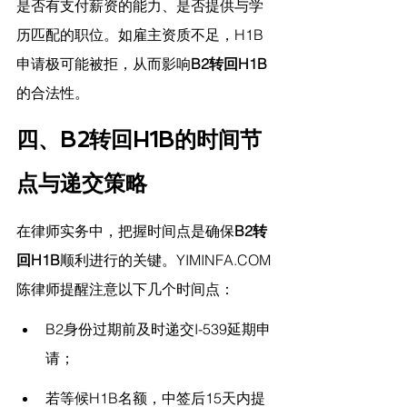
是否有支付薪资的能力、是否提供与学
历匹配的职位。如雇主资质不足，H1B
申请极可能被拒，从而影响
B2转回H1B
的合法性。
四、B2转回H1B的时间节
点与递交策略
在律师实务中，把握时间点是确保
B2转
回H1B
顺利进行的关键。
YIMINFA.COM
陈律师提醒
注意以下几个时间点：
B2身份过期前及时递交I-539延期申
请；
若等候H1B名额，中签后15天内提