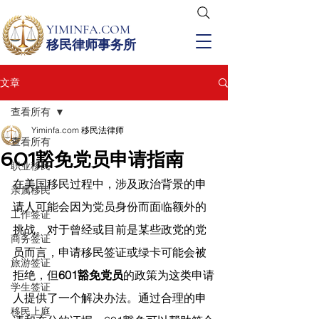
YIMINFA.COM
移民律师事务所
文章
查看所有
Yiminfa.com 移民法律师
查看所有
601豁免党员申请指南
职业移民
在美国移民过程中，涉及政治背景的申
亲属移民
请人可能会因为党员身份而面临额外的
工作签证
挑战。对于曾经或目前是某些政党的党
商务签证
员而言，申请移民签证或绿卡可能会被
旅游签证
拒绝，但
601豁免党员
的政策为这类申请
学生签证
人提供了一个解决办法。通过合理的申
移民上庭