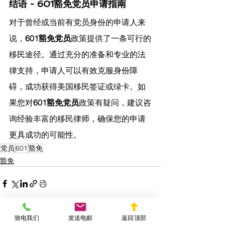
结语 - 601豁免党员申请指南
对于曾经或当前有党员身份的申请人来
说，
601豁免党员
政策提供了一条可行的
移民途径。通过充分的准备和专业的法
律支持，申请人可以有效克服身份障
碍，成功获得美国移民签证或绿卡。如
果您对
601豁免党员
政策有疑问，建议咨
询经验丰富的移民律师，确保您的申请
更具成功的可能性。
党员
601
豁免
豁免
致电我们
发送电邮
返回顶部
查看全部
相關文章