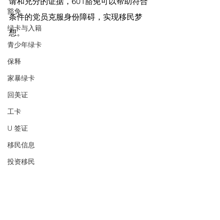
请和充分的证据，601豁免可以帮助符合
豁免
条件的党员克服身份障碍，实现移民梦
绿卡与入籍
想。
青少年绿卡
保释
家暴绿卡
回美证
工卡
U 签证
移民信息
投资移民