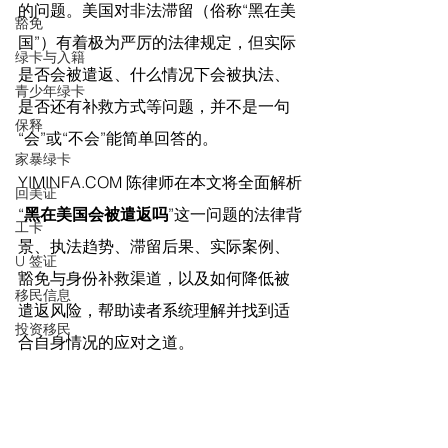
的问题。美国对非法滞留（俗称“黑在美
豁免
国”）有着极为严厉的法律规定，但实际
绿卡与入籍
是否会被遣返、什么情况下会被执法、
青少年绿卡
是否还有补救方式等问题，并不是一句
保释
“会”或“不会”能简单回答的。
家暴绿卡
YIMINFA.COM
 陈律师在
本文将全面解析
回美证
“
黑在美国会被遣返吗
”这一问题的法律背
工卡
景、执法趋势、滞留后果、实际案例、
U 签证
豁免与身份补救渠道，以及如何降低被
移民信息
遣返风险，帮助读者系统理解并找到适
投资移民
合自身情况的应对之道。