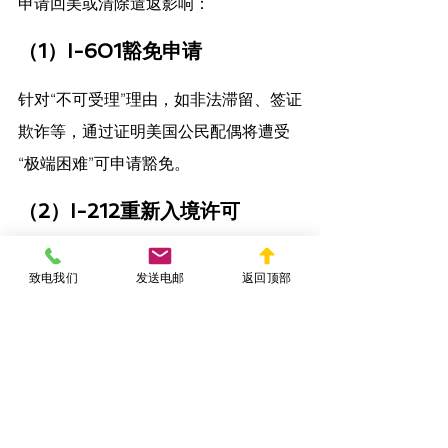
申请回美或清除遣返影响：
（1）I-601豁免申请
针对“不可受理”理由，如非法滞留、签证
欺诈等，通过证明美国公民配偶将遭受
“极端困难”可申请豁免。
（2）I-212重新入境许可
如已被遣返，且禁入期已满或可合理请
致电我们
发送电邮
返回顶部
求提前解除禁令，可申请I-212许可再入
境。
（3）DACA申请（仅限特定情
况）