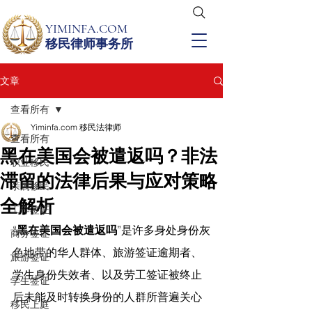
YIMINFA.COM
移民律师事务所
文章
查看所有
Yiminfa.com 移民法律师
查看所有
黑在美国会被遣返吗？非法
职业移民
滞留的法律后果与应对策略
亲属移民
全解析
工作签证
“
黑在美国会被遣返吗
”是许多身处身份灰
商务签证
色地带的华人群体、旅游签证逾期者、
旅游签证
学生身份失效者、以及劳工签证被终止
学生签证
后未能及时转换身份的人群所普遍关心
移民上庭