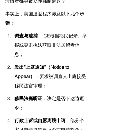
滞留者都会被立即强制遣返？
事实上，美国遣返程序涉及以下几个步
骤：
调查与逮捕
：ICE根据移民记录、举
报或突击执法获取非法居留者信
息；
发出“上庭通知”（Notice to 
Appear）
：要求被调查人出庭接受
移民法官审理；
移民法庭听证
：决定是否下达遣返
令；
行政上诉或自愿离境申请
：部分个
案可申请撤销遣返令或申请豁免；