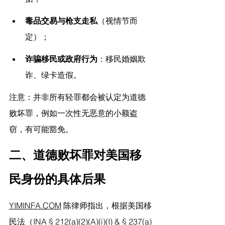
毒品交易与枪支走私
（视情节而
定）；
诈骗移民或政府行为
：移民婚姻欺
诈、绿卡造假。
注意：并非所有轻罪都会被认定为道德
败坏罪，例如一次性无恶意的小额盗
窃，有可能豁免。
二、道德败坏罪对美国移
民身份的具体后果
YIMINFA.COM
 陈律师指出，
根据美国移
民法（INA § 212(a)(2)(A)(i)(I) & § 237(a)