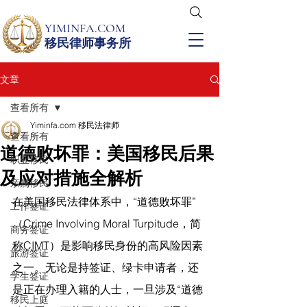
YIMINFA.COM
移民律师事务所
文章
查看所有
Yiminfa.com 移民法律师
查看所有
道德败坏罪：美国移民后果
职业移民
及应对措施全解析
亲属移民
在美国移民法律体系中，“道德败坏罪”
工作签证
（Crime Involving Moral Turpitude，简
商务签证
称CIMT）是影响移民身份的高风险因素
旅游签证
之一。无论是持签证、绿卡申请者，还
学生签证
是正在办理入籍的人士，一旦涉及“道德
移民上庭