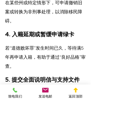
在某些州或特定情形下，可申请撤销旧
案或转换为非刑事处理，以消除移民障
碍。
4. 
入籍延期或暂缓申请绿卡
若“道德败坏罪”发生时间已久，等待满5
年再申请入籍，有助于通过“良好品格”审
查。
5. 
提交全面说明信与支持文件
在绿卡或签证申请中，提交悔改声明、
致电我们
发送电邮
返回顶部
社区支持信、心理评估报告等，有助于
减轻负面印象。
结语：提前防范、主动应