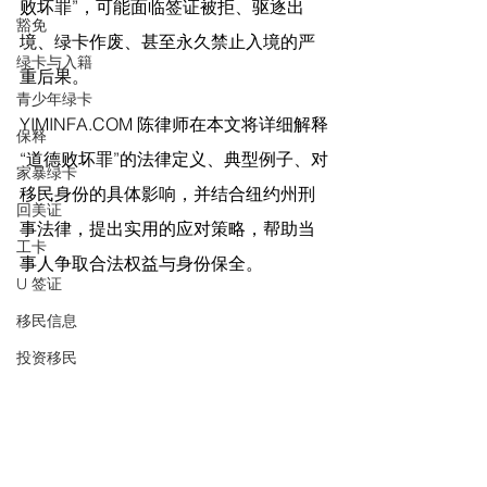
败坏罪”，可能面临签证被拒、驱逐出
豁免
境、绿卡作废、甚至永久禁止入境的严
绿卡与入籍
重后果。
青少年绿卡
YIMINFA.COM
 陈律师在
本文将详细解释
保释
“道德败坏罪”的法律定义、典型例子、对
家暴绿卡
移民身份的具体影响，并结合纽约州刑
回美证
事法律，提出实用的应对策略，帮助当
工卡
事人争取合法权益与身份保全。
U 签证
移民信息
投资移民