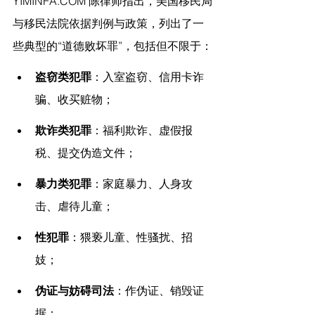
YIMINFA.COM
 陈律师指出，
美国移民局
与移民法院依据判例与政策，列出了一
些典型的“道德败坏罪”，包括但不限于：
盗窃类犯罪
：入室盗窃、信用卡诈
骗、收买赃物；
欺诈类犯罪
：福利欺诈、虚假报
税、提交伪造文件；
暴力类犯罪
：家庭暴力、人身攻
击、虐待儿童；
性犯罪
：猥亵儿童、性骚扰、招
妓；
伪证与妨碍司法
：作伪证、销毁证
据；