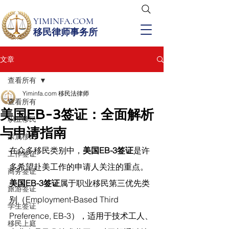
YIMINFA.COM
移民律师事务所
文章
查看所有
Yiminfa.com 移民法律师
查看所有
美国EB-3签证：全面解析
职业移民
与申请指南
亲属移民
在众多移民类别中，
美国EB-3签证
是许
工作签证
多希望赴美工作的申请人关注的重点。
商务签证
美国EB-3签证
属于职业移民第三优先类
旅游签证
别（Employment-Based Third 
学生签证
Preference, EB-3），适用于技术工人、
移民上庭