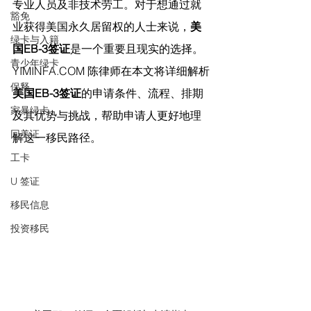
专业人员及非技术劳工。对于想通过就
豁免
业获得美国永久居留权的人士来说，
美
绿卡与入籍
国EB-3签证
是一个重要且现实的选择。
青少年绿卡
YIMINFA.COM
 陈律师在
本文将详细解析
保释
美国EB-3签证
的申请条件、流程、排期
家暴绿卡
及其优势与挑战，帮助申请人更好地理
回美证
解这一移民路径。
工卡
U 签证
移民信息
投资移民