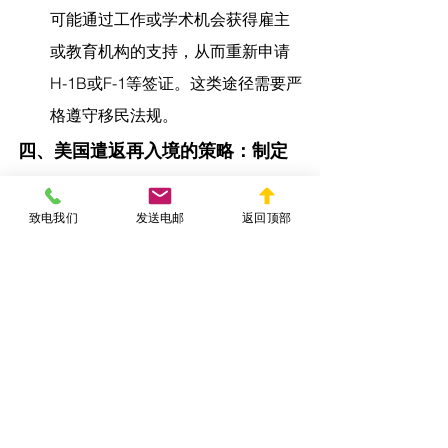
可能通过工作或学术机会获得雇主
或教育机构的支持，从而重新申请
H-1B或F-1等签证。这类途径需要严
格遵守移民法规。
四、美国遣返再入境的策略：制定
个性化行动计划
致电我们
发送电邮
返回顶部
“美国遣返再入境”的成功与否在很大程度
上取决于策略的周密性。以下是
YIMINFA.COM
 陈律师的
一些关键策略建
议：
获取移民记录（FOIA申请）
被遣返
者应向美国国土安全部申请完整的
移民记录，以了解遣返的具体原