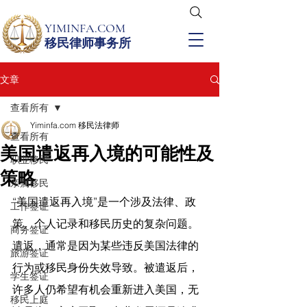
YIMINFA.COM
移民律师事务所
文章
查看所有
Yiminfa.com 移民法律师
查看所有
美国遣返再入境的可能性及
职业移民
策略
亲属移民
“美国遣返再入境”是一个涉及法律、政
工作签证
策、个人记录和移民历史的复杂问题。
商务签证
遣返，通常是因为某些违反美国法律的
旅游签证
行为或移民身份失效导致。被遣返后，
学生签证
许多人仍希望有机会重新进入美国，无
移民上庭