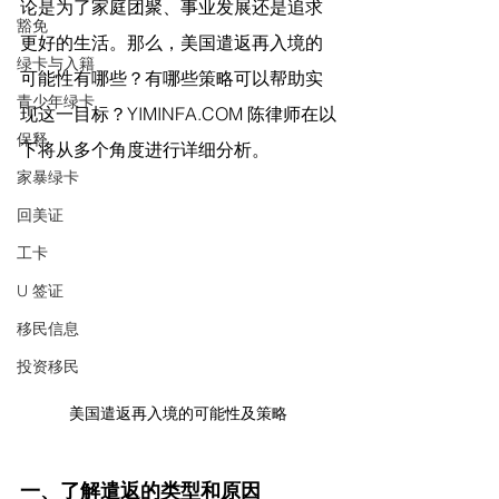
论是为了家庭团聚、事业发展还是追求
豁免
更好的生活。那么，美国遣返再入境的
绿卡与入籍
可能性有哪些？有哪些策略可以帮助实
青少年绿卡
现这一目标？
YIMINFA.COM
 陈律师在
以
保释
下将从多个角度进行详细分析。
家暴绿卡
回美证
工卡
U 签证
移民信息
投资移民
美国遣返再入境的可能性及策略
一、了解遣返的类型和原因