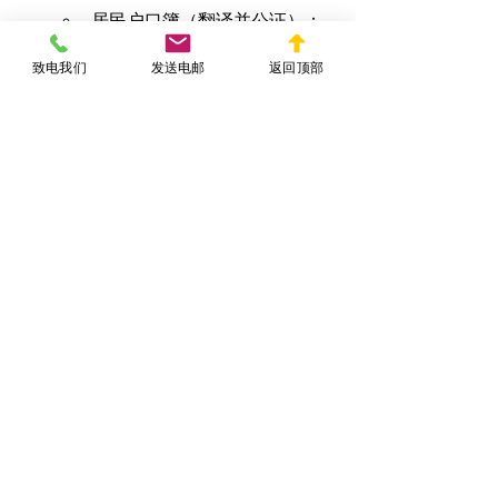
居民户口簿（翻译并公证）；
医疗记录或教育记录中的家庭
致电我们
发送电邮
返回顶部
成员资料；
亲属声明书及第三方证人陈
述。
以上情形说明，即便法律允许“美国公民
申请继子女”，实际操作中仍需严格审核
各种文件细节与家庭背景，确保材料经
得起移民官员的质疑。
YIMINFA.COM
 陈
律师
建议复杂案件务必由专业律师协助
处理，避免因程序失误导致不必要的拒
绝或拖延。