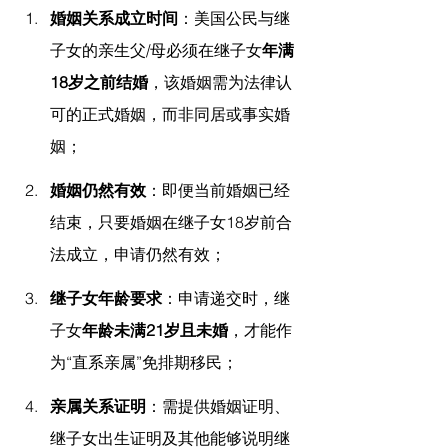
婚姻关系成立时间
：美国公民与继
子女的亲生父/母必须在继子女
年满
18岁之前结婚
，该婚姻需为法律认
可的正式婚姻，而非同居或事实婚
姻；
婚姻仍然有效
：即便当前婚姻已经
结束，只要婚姻在继子女18岁前合
法成立，申请仍然有效；
继子女年龄要求
：申请递交时，继
子女
年龄未满21岁且未婚
，才能作
为“直系亲属”免排期移民；
亲属关系证明
：需提供婚姻证明、
继子女出生证明及其他能够说明继