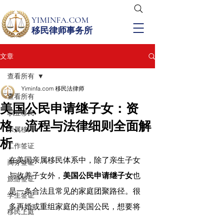
YIMINFA.COM
移民律师事务所
文章
查看所有
Yiminfa.com 移民法律师
查看所有
美国公民申请继子女：资
职业移民
格、流程与法律细则全面解
亲属移民
析
工作签证
在美国亲属移民体系中，除了亲生子女
商务签证
与收养子女外，
美国公民申请继子女
也
旅游签证
是一条合法且常见的家庭团聚路径。很
学生签证
多再婚或重组家庭的美国公民，想要将
移民上庭