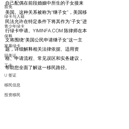
自己配偶在前段婚姻中所生的子女接来
豁免
美国。这种关系被称为“继子女”，美国移
绿卡与入籍
民法允许在特定条件下将其作为“子女”进
青少年绿卡
行绿卡申请。
YIMINFA.COM
 陈律师在
本
保释
文将围绕“美国公民申请继子女”这一主
家暴绿卡
题，详细解释相关法律依据、适用资
回美证
格、申请流程、常见误区和实务建议，
工卡
帮助您全面了解这一移民路径。
U 签证
移民信息
投资移民