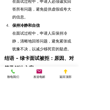
在面试过程中，申请人必须诚实回
答所有问题，避免提供虚假或夸大
的信息。
保持冷静和自信
在面试过程中，申请人应保持冷
静，清晰地回答问题，避免紧张或
犹豫不决，以减少移民官的疑虑。
结语 - 
绿卡面试被拒：原因、对
策及解决方案
致电我们
发送电邮
返回顶部
YIMINFA.COM
 陈律师认为，
绿卡面试被
拒并不意味着彻底失去机会，了解拒签
原因、采取适当措施，并咨询专业人
士，可以帮助申请人重新获得绿卡资
格。绿卡面试被拒可能会让申请人感到