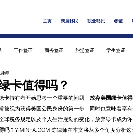
主页
亲属移民
职业移民
签证
民
工作签证
商务签证
旅游签证
学生签证
民法律师
保释
家暴绿卡
回美证
工卡
U 签证
绿卡值得吗？
绿卡持有者开始思考一个重要的问题：
放弃美国绿卡值得
常被视为获得美国公民身份的第一步，同时也意味着享有
全球税务规定以及个人生活规划的变化，放弃绿卡成为许
得吗
？
YIMINFA.COM
 陈律师在
本文将从多个角度分析这