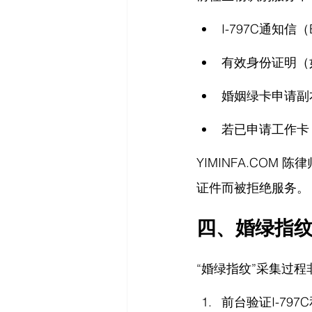
I-797C通知信（Bi
有效身份证明（
婚姻绿卡申请副
若已申请工作卡
YIMINFA.COM
 陈律
证件而被拒绝服务。
四、婚绿指
“婚绿指纹”采集过
前台验证I-79