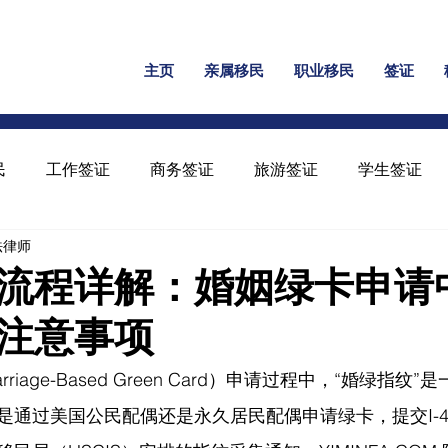
主页
亲属移民
职业移民
签证
民
工作签证
商务签证
旅游签证
学生签证
民法律师
保释
家暴绿卡
回美证
工卡
U 签证
流程详解：婚姻绿卡申请
注意事项
iage-Based Green Card）申请过程中，“婚绿指纹
是通过美国公民配偶还是永久居民配偶申请绿卡，提交I-4