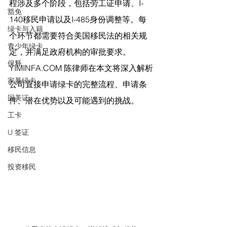
程涉及多个阶段，包括劳工证申请、I-
豁免
140移民申请以及I-485身份调整等。每
绿卡与入籍
个环节都需要符合美国移民法的相关规
青少年绿卡
定，并满足政府机构的审批要求。
保释
YIMINFA.COM
 陈律师在
本文将深入解析
家暴绿卡
公司直接申请绿卡的完整流程、申请条
回美证
件、潜在优势以及可能遇到的挑战。
工卡
U 签证
移民信息
投资移民