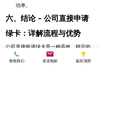
功率。
六、结论 - 
公司直接申请
绿卡：详解流程与优势
公司直接申请绿卡是一种高效、稳定的
移民途径，能够为企业和外籍员工提供
致电我们
发送电邮
返回顶部
长期发展的机会。
YIMINFA.COM
 陈律师
指出，
尽管申请过程中可能涉及挑战，
但只要雇主和员工共同努力，并严格遵
循规定的申请流程，公司直接申请绿卡
仍然是一个值得考虑的选择。对于希望
长期在美国发展的外籍员工来说，找到
愿意支持绿卡申请的雇主是迈向成功的
重要一步。