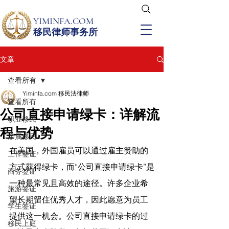
YIMINFA.COM
移民律师事务所
文章
查看所有
Yiminfa.com 移民法律师
查看所有
公司直接申请绿卡：详解流
职业移民
程与优势
亲属移民
在美国，外国雇员可以通过雇主赞助的
工作签证
方式获得绿卡，而“公司直接申请绿卡”是
商务签证
一种最常见且高效的途径。许多企业希
旅游签证
望长期留住优秀人才，因此愿意为员工
学生签证
提供这一机会。公司直接申请绿卡的过
移民上庭