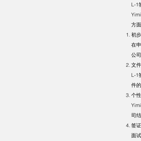
L-
Yi
方面
初
在
公司
文
L-
件
个
Yi
司
签
面试