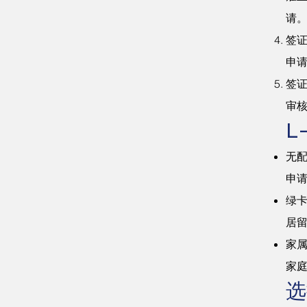
请
签
申
签
审核
L
无配
申
绿卡
居
家属
家
选