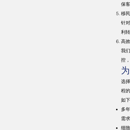
保
移
针对
利转
高
我
控
为
选择
程
如
多年
需
细