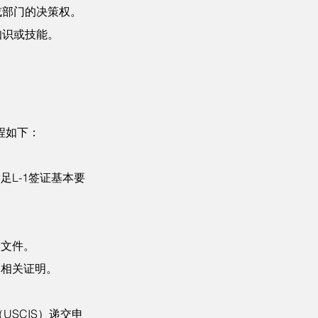
或部门的决策权。
知识或技能。
程如下：
L-1签证基本要
明文件。
和相关证明。
USCIS）递交申