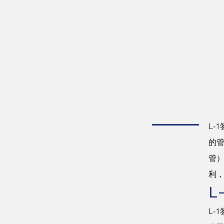
趋
申
L-
的管
管）
利
L
L-