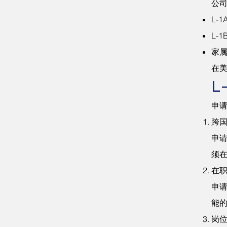
公司
L-
L-
家属
在
L
申请
跨
申
须
在
申
能
岗