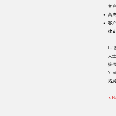
客
高
客
律
L-
人士
提
Yi
拓
< B