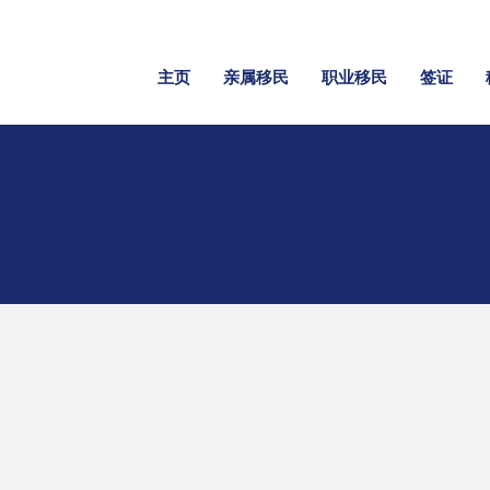
主页
亲属移民
职业移民
签证
-1签证
移民律师，丰富的 L
-1 
验，熟悉移民局的最新政策