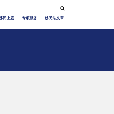
移民上庭
专项服务
移民法文章
申请
签证
和审查