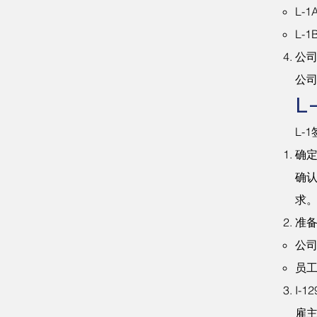
L-
L-
公
公
L
L-
确
确认
求
准
公
员
I-
雇主