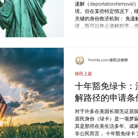
递解（deportation/rem
境。但在某些特定情况下，
关键的身份救济机制： 免递
请，既可以终止递解程序，
居民...
Yiminfa.com 移民法律师
移民上庭
十年豁免绿卡：
解路径的申请条
对于许多在美国长期无证居
居民身份（绿卡）是一项梦
其是那些在美生活多年、成
非公民而言， 十年豁免绿卡