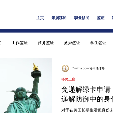
主页
亲属移民
职业移民
签证
民
工作签证
商务签证
旅游签证
学生签证
保释
家暴绿卡
回美证
工卡
U 签证
Yiminfa.com 移民法律师
移民上庭
免递解绿卡申请
递解防御中的身
对于在美国长期生活但身份