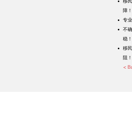
移
障
专
不
稳
移
阻
< B