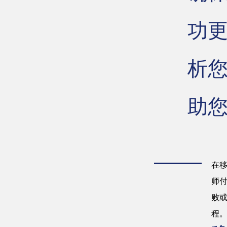
功
析
助
在
师
败
程