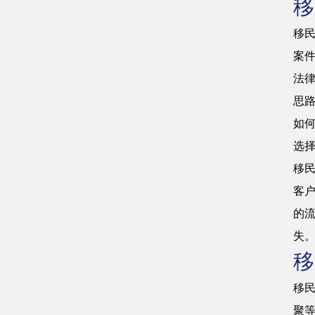
移
移
案
法
思
如
选
移
客
的
失
移
移
聚