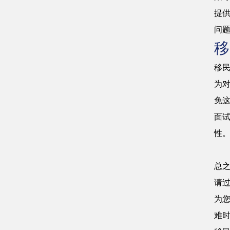
提
问
移
移
为
免
面
性
总
请
为
难