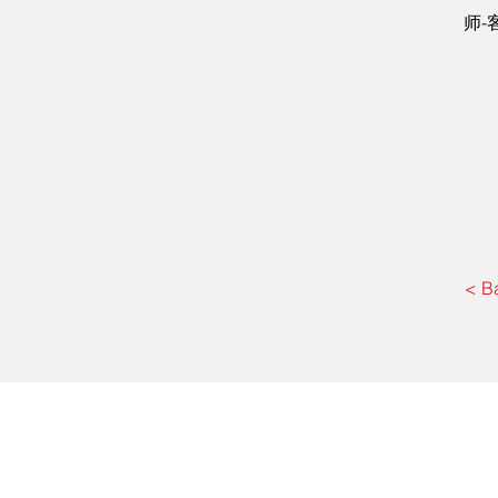
师-
< B