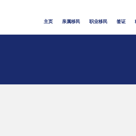
主页
亲属移民
职业移民
签证
责声明
般信息用途，不构成法律建
，不构成律师-客户关系。