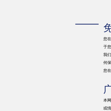
您
于
我们
何
您
本
或