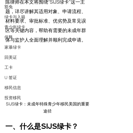
陈律师在
本文将围绕“SIJS绿卡”这一主
豁免
题，详尽讲解其适用对象、申请流程、
绿卡与入籍
材料要求、审批标准、优劣势及常见误
青少年绿卡
区等关键内容，帮助有需要的未成年群
保释
体与监护人全面理解并顺利完成申请。
家暴绿卡
回美证
工卡
U 签证
移民信息
投资移民
SIJS绿卡：未成年特殊青少年移民美国的重要
途径
一、什么是SIJS绿卡？