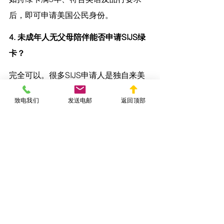
后，即可申请美国公民身份。
4. 未成年人无父母陪伴能否申请SIJS绿
卡？
完全可以。很多SIJS申请人是独自来美
的未成年人，无父母陪伴反而更易满足
致电我们
发送电邮
返回顶部
资格要件。
八、SIJS绿卡与其他移民
途径的比较
类别
需要亲属担
是否可豁免非法
保
入境