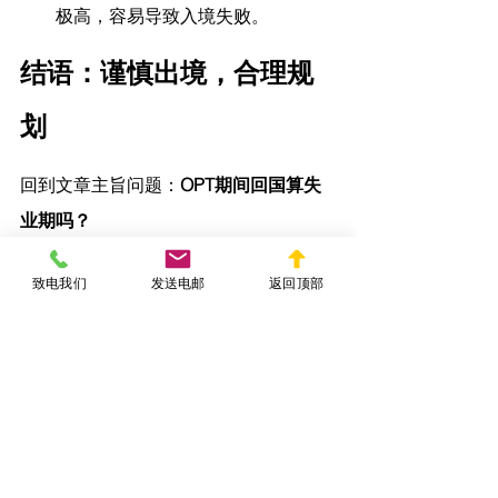
极高，容易导致入境失败。
结语：谨慎出境，合理规
划
回到文章主旨问题：
OPT期间回国算失
业期吗？
答案是：
若你在回国期间未与雇主保持
致电我们
发送电邮
返回顶部
合法雇佣或志愿服务关系，就算失业
期；如果你保有可证明的远程工作或实
习安排，则不算失业期。
在OPT期间，每一日都必须合理安排并
备有证明材料，否则一旦累计失业日超
过法定限额，F-1身份就会被视为终止，