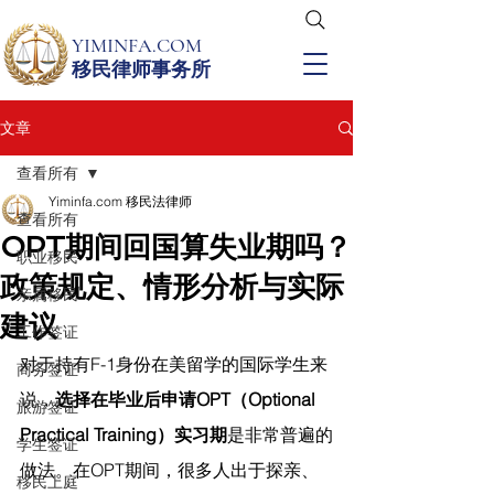
YIMINFA.COM
移民律师事务所
文章
查看所有
Yiminfa.com 移民法律师
查看所有
OPT期间回国算失业期吗？
职业移民
政策规定、情形分析与实际
亲属移民
建议
工作签证
对于持有F-1身份在美留学的国际学生来
商务签证
说，
选择在毕业后申请OPT（Optional 
旅游签证
Practical Training）实习期
是非常普遍的
学生签证
做法。在OPT期间，很多人出于探亲、
移民上庭