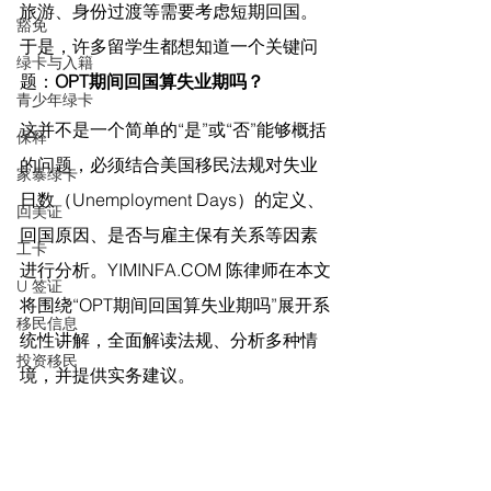
旅游、身份过渡等需要考虑短期回国。
豁免
于是，许多留学生都想知道一个关键问
绿卡与入籍
题：
OPT期间回国算失业期吗？
青少年绿卡
这并不是一个简单的“是”或“否”能够概括
保释
的问题，必须结合美国移民法规对失业
家暴绿卡
日数（Unemployment Days）的定义、
回美证
回国原因、是否与雇主保有关系等因素
工卡
进行分析。
YIMINFA.COM
 陈律师在
本文
U 签证
将围绕“OPT期间回国算失业期吗”展开系
移民信息
统性讲解，全面解读法规、分析多种情
投资移民
境，并提供实务建议。