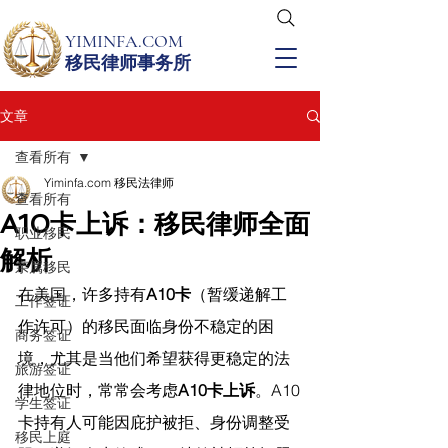
YIMINFA.COM
移民律师事务所
文章
查看所有
Yiminfa.com 移民法律师
查看所有
A10卡上诉：移民律师全面
职业移民
解析
亲属移民
在美国，许多持有
A10卡
（暂缓递解工
工作签证
作许可）的移民面临身份不稳定的困
商务签证
境，尤其是当他们希望获得更稳定的法
旅游签证
律地位时，常常会考虑
A10卡上诉
。A10
学生签证
卡持有人可能因庇护被拒、身份调整受
移民上庭