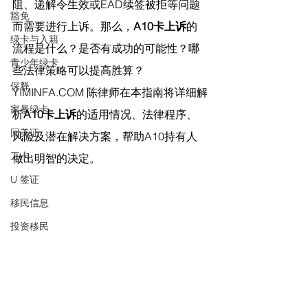
阻、递解令生效或EAD续签被拒等问题
豁免
而需要进行上诉。那么，
A10卡上诉
的
绿卡与入籍
流程是什么？是否有成功的可能性？哪
青少年绿卡
些法律策略可以提高胜算？
保释
YIMINFA.COM 陈律师在本指南将详细解
家暴绿卡
析
A10卡上诉
的适用情况、法律程序、
回美证
风险及潜在解决方案，帮助A10持有人
工卡
做出明智的决定。
U 签证
移民信息
投资移民