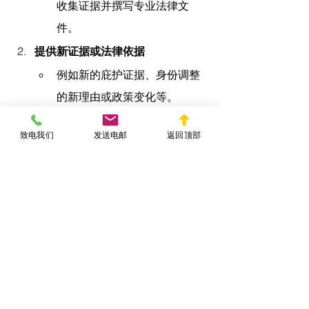
收集证据并撰写专业法律文
件。
提供新证据或法律依据
例如新的庇护证据、身份调整
的新理由或政策变化等。
遵守所有法律程序和期限
致电我们
发送电邮
返回顶部
及时提交上诉文件，避免因错
过期限而失去上诉资格。
尝试其他身份调整途径
例如通过婚姻、雇主担保或其
他方式申请绿卡。
了解最新移民政策
例如某些行政措施可能影响
A10持有人的身份转换。