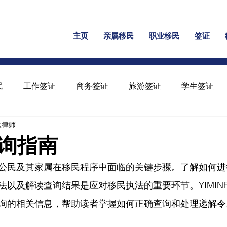
主页
亲属移民
职业移民
签证
民
工作签证
商务签证
旅游签证
学生签证
民法律师
保释
家暴绿卡
回美证
工卡
U 签证
询指南
公民及其家属在移民程序中面临的关键步骤。了解如何进
以及解读查询结果是应对移民执法的重要环节。YIMINFA
询的相关信息，帮助读者掌握如何正确查询和处理递解令