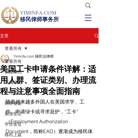
YIMINFA.COM
移民律师事务所
文章
查看所有
Yiminfa.com 移民法律师
查看所有
美国工卡申请条件详解：适
职业移民
用人群、签证类别、办理流
亲属移民
程与注意事项全面指南
工作签证
随着越来越多外国人在美国求学、工
商务签证
作、申请绿卡或寻求庇护，“工卡”
旅游签证
（Employment Authorization 
学生签证
Document，简称EAD）逐渐成为移民体
移民上庭