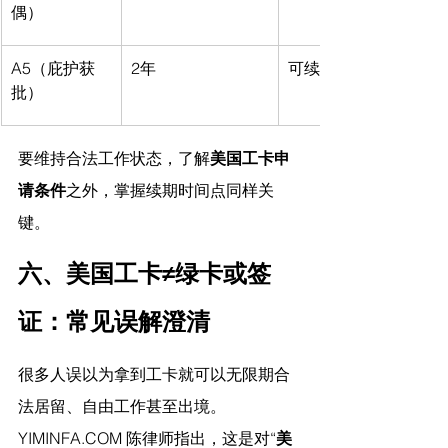
偶）
A5（庇护获
2年
可续期
批）
要维持合法工作状态，了解
美国工卡申
请条件
之外，掌握续期时间点同样关
键。
六、美国工卡≠绿卡或签
证：常见误解澄清
很多人误以为拿到工卡就可以无限期合
法居留、自由工作甚至出境。
YIMINFA.COM
 陈律师指出，
这是对“
美