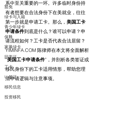
系中至关重要的一环。许多临时身份持
豁免
有者想要在合法身份下在美就业，往往
绿卡与入籍
第一步就是申请工卡。那么，
美国工卡
青少年绿卡
申请条件
到底是什么？谁可以申请？申
保释
请流程如何？工卡是否代表合法居留？
家暴绿卡
YIMINFA.COM
 陈律师在
本文将全面解析
回美证
“
美国工卡申请条件
”，并剖析各类签证或
工卡
移民身份下的工卡适用情形，帮助您理
U 签证
清申请逻辑与注意事项。
移民信息
投资移民