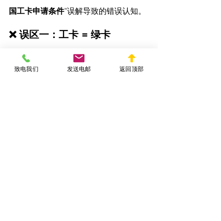
国工卡申请条件
”误解导致的错误认知。
❌ 误区一：工卡 = 绿卡
工卡只是临时工作许可，并非永久居民
致电我们
发送电邮
返回顶部
身份。
❌ 误区二：工卡 = 签证
工卡不具备出入美国边境的功能，不可
替代签证或I-94。
❌ 误区三：所有人都能申请
工卡需基于特定身份或申请状态，不是
“自由申请”的权利。