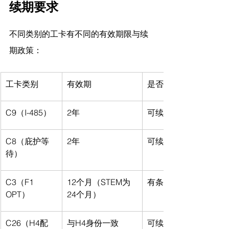
续期要求
不同类别的工卡有不同的有效期限与续
期政策：
工卡类别
有效期
是否可续期
C9（I-485）
2年
可续期
C8（庇护等
2年
可续期
待）
C3（F1 
12个月（STEM为
有条件续期
OPT）
24个月）
C26（H4配
与H4身份一致
可续期