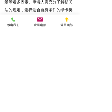
景等诸多因素。申请人需充分了解移民
法的规定，选择适合自身条件的绿卡类
别，精心准备申请材料，并及时调整应
致电我们
发送电邮
返回顶部
对策略，以最大化提高申请成功率。希
望本文对您更深入地理解美国工作绿卡
难度有所帮助，使您的移民之路更加顺
利。
如需进一步咨询移民申请或个案评估，
YIMINFA.COM
 陈律师
随时为您提供个性
化指导和法律支持。
职业移民