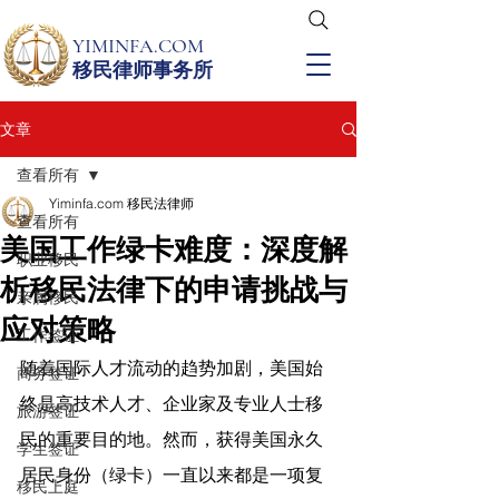
YIMINFA.COM
移民律师事务所
文章
查看所有
Yiminfa.com 移民法律师
查看所有
美国工作绿卡难度：深度解
职业移民
析移民法律下的申请挑战与
亲属移民
应对策略
工作签证
随着国际人才流动的趋势加剧，美国始
商务签证
终是高技术人才、企业家及专业人士移
旅游签证
民的重要目的地。然而，获得美国永久
学生签证
居民身份（绿卡）一直以来都是一项复
移民上庭