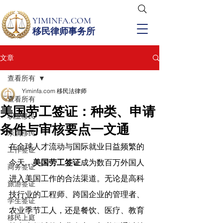
YIMINFA.COM
移民律师事务所
文章
查看所有
Yiminfa.com 移民法律师
查看所有
美国劳工签证：种类、申请
职业移民
条件与审核要点一文通
亲属移民
在全球人才流动与国际就业日益频繁的
工作签证
今天，
美国劳工签证
成为数百万外国人
商务签证
进入美国工作的合法渠道。无论是高科
旅游签证
技行业的工程师、跨国企业的管理者、
学生签证
农业季节工人，还是餐饮、医疗、教育
移民上庭