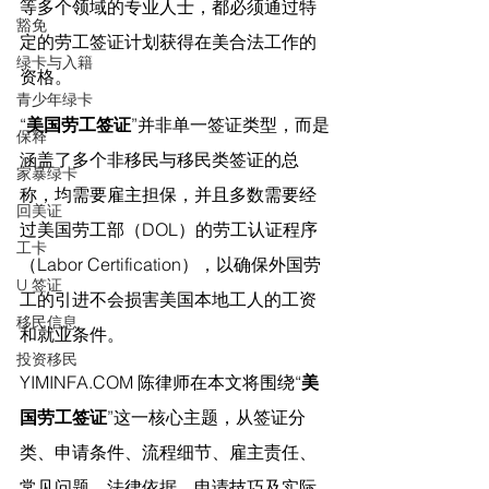
等多个领域的专业人士，都必须通过特
豁免
定的劳工签证计划获得在美合法工作的
绿卡与入籍
资格。
青少年绿卡
“
美国劳工签证
”并非单一签证类型，而是
保释
涵盖了多个非移民与移民类签证的总
家暴绿卡
称，均需要雇主担保，并且多数需要经
回美证
过美国劳工部（DOL）的劳工认证程序
工卡
（Labor Certification），以确保外国劳
U 签证
工的引进不会损害美国本地工人的工资
移民信息
和就业条件。
投资移民
YIMINFA.COM
 陈律师在
本文将围绕“
美
国劳工签证
”这一核心主题，从签证分
类、申请条件、流程细节、雇主责任、
常见问题、法律依据、申请技巧及实际