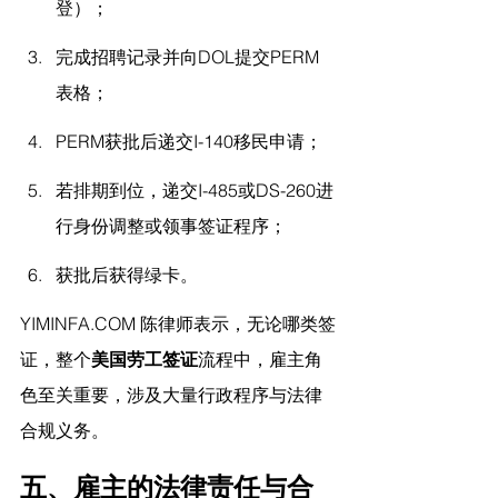
登）；
完成招聘记录并向DOL提交PERM
表格；
PERM获批后递交I-140移民申请；
若排期到位，递交I-485或DS-260进
行身份调整或领事签证程序；
获批后获得绿卡。
YIMINFA.COM
 陈律师表示，
无论哪类签
证，整个
美国劳工签证
流程中，雇主角
色至关重要，涉及大量行政程序与法律
合规义务。
五、雇主的法律责任与合