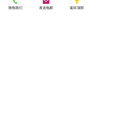
PERM流程不完整；
致电我们
发送电邮
返回顶部
无法提供资金来源证明（移民
类）；
雇佣关系不明确；
项目性质不符或雇主不合格；
申请人不符合学历、技能要求。
合理准备材料、聘请专业律师、避免操
作失误，是成功申请
美国劳工签证
的关
键保障。
八、美国劳工签证与非法
就业区别