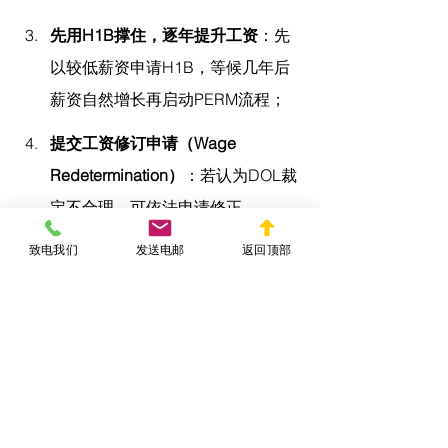
先用H1B撑住，逐年提升工资
：先
以较低薪资申请H1B，等候几年后
薪资自然增长再启动PERM流程；
提交工资修订申请（Wage 
Redetermination）
：若认为DOL裁
定不合理，可依法申请修正。
但 
YIMINFA.COM 陈律师提醒申请人和
致电我们
发送电邮
返回顶部
雇主
注意，任何规避绿卡工资标准的操
作若存在虚构或误导性内容，可能构成
移民欺诈。
结语：理解绿卡工资标准
是成功移民的关键