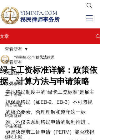
YIMINFA.COM
移民律师事务所
文章
查看所有
Yiminfa.com 移民法律师
查看所有
绿卡工资标准详解：政策依
职业移民
据、计算方法与申请策略
亲属移民
美国移民制度中的“绿卡工资标准”是雇主
工作签证
担保类移民（如EB-2、EB-3）不可忽视
商务签证
的核心要素。合理理解和遵守这一标
旅游签证
准，不仅关系到移民申请的顺利推进，
学生签证
更是决定劳工证申请（PERM）能否获得
移民上庭