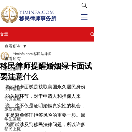
YIMINFA.COM
移民律师事务所
文章
查看所有
Yiminfa.com 移民法律师
查看所有
移民律师提醒婚姻绿卡面试
职业移民
要注意什么
亲属移民
婚姻绿卡面试是获取美国永久居民身份
工作签证
的关键环节，对于申请人和担保人来
商务签证
说，这不仅是证明婚姻真实性的机会，
旅游签证
更是避免签证拒签风险的重要一步。因
学生签证
为面试涉及到移民法律问题，所以许多
移民上庭