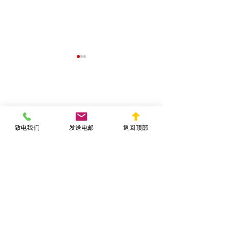
联系纽约移民律师事务所
致电我们
发送电邮
返回顶部
319(b) 快速入籍：美国移
美国十年绿卡申
民律师详解资格与申请指
要求与申请指导
南