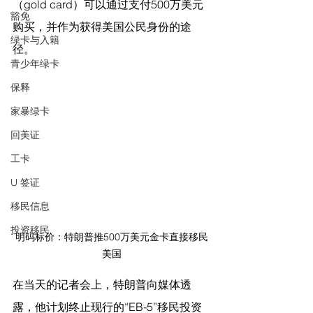
（gold card）可以通过支付500万美元
豁免
购买，并作为获得美国公民身份的途
绿卡与入籍
径。
青少年绿卡
保释
家暴绿卡
回美证
工卡
U 签证
移民信息
投资移民
明码标价：特朗普推500万美元金卡直接移民
美国
在当天的记者会上，特朗普向媒体透
露，他计划终止现行的“EB-5”移民投资