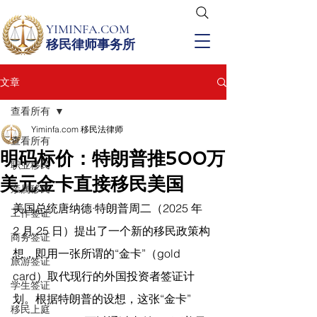
YIMINFA.COM
移民律师事务所
文章
查看所有
Yiminfa.com 移民法律师
查看所有
明码标价：特朗普推500万
职业移民
美元金卡直接移民美国
亲属移民
美国总统唐纳德·特朗普周二（2025 年 
工作签证
2 月 25 日）提出了一个新的移民政策构
商务签证
想，即用一张所谓的“金卡”（gold 
旅游签证
card）取代现行的外国投资者签证计
学生签证
划。根据特朗普的设想，这张“金卡”
移民上庭