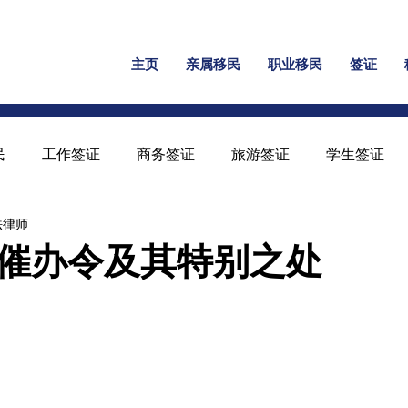
主页
亲属移民
职业移民
签证
民
工作签证
商务签证
旅游签证
学生签证
民法律师
保释
家暴绿卡
回美证
工卡
U 签证
催办令及其特别之处