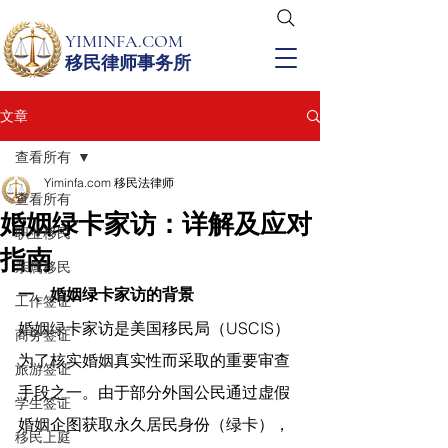
YIMINFA.COM
移民律师事务所
文章
查看所有
Yiminfa.com 移民法律师
查看所有
婚姻绿卡家访：详解及应对
职业移民
指南
亲属移民
一、婚姻绿卡家访的背景
工作签证
婚姻绿卡家访是美国移民局（USCIS）
商务签证
为了核实婚姻真实性而采取的重要审查
旅游签证
手段之一。由于部分外国公民通过虚假
学生签证
婚姻企图获取永久居民身份（绿卡），
移民上庭