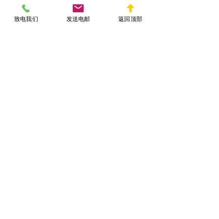
自然、准确地回答问题。
2. 咨询专业律师，确保申请稳妥
致电我们
发送电邮
返回顶部
如果对婚姻绿卡家访环节感到不安，或
者过去有任何可能影响申请的移民记
录，
YIMINFA.COM
 陈律师建
建议提前咨
询专业的移民律师。专业的移民律师可
以帮助夫妻梳理材料，模拟面试，并提
供针对性的建议，以降低被拒签的风
险。
3. 避免提供虚假信息或刻意掩饰
YIMINFA.COM
 陈律师提醒，
在婚姻绿卡
家访过程中，切勿提供虚假信息或试图
误导移民官。一旦被发现造假，不仅绿
卡申请会被拒，还可能影响未来的移民