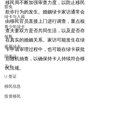
移民局不断加强审查力度，以防止移民
豁免
欺诈行为的发生。婚姻绿卡家访通常会
绿卡与入籍
由移民官员直接上门进行调查，重点核
青少年绿卡
查夫妻双方是否共同生活，以及是否存
保释
在真实的婚姻关系。家访可能发生在绿
家暴绿卡
卡申请审理过程中，也可能在绿卡获批
回美证
后随机抽查，以确保持卡人持续符合移
工卡
民法规。
U 签证
移民信息
投资移民