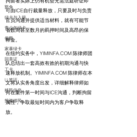
拘留者实际上仍有机会无需法庭听证即
豁免
可由ICE自行裁量释放，只要及时与负责
绿卡与入籍
官员沟通并提供适当材料，就有可能节
青少年绿卡
省数周甚至数月的羁押时间及高昂的保
保释
释金。
家暴绿卡
在纽约实务中，YIMINFA.COM 陈律师团
回美证
队总结出一套高效有效的初期沟通与快
工卡
速释放机制。YIMINFA.COM 陈律师在本
U 签证
文将从实务角度出发，详细解释律师如
移民信息
何在案件第一时间与ICE沟通，判断拘留
投资移民
属性，争取最短时间内为客户争取释
放。