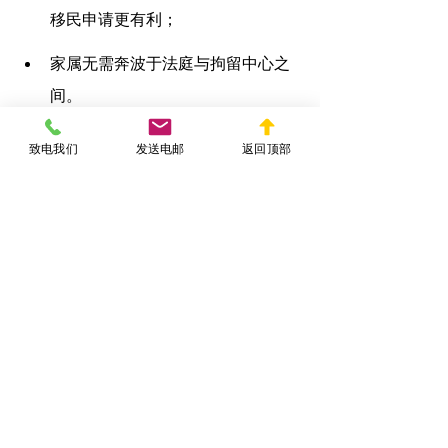
移民申请更有利；
家属无需奔波于法庭与拘留中心之
间。
因此，与ICE沟通的及时性和专业性直接
致电我们
发送电邮
返回顶部
决定客户能否获得快速释放。在纽约，
每年有众多案件在律师介入后成功通过
ICE释放，避免了冗长保释程序与高额费
用。
结语：专业律师沟通是快
速释放的第一道门槛
被ICE拘留后，许多家庭因不了解程序、