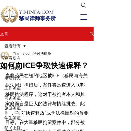
YIMINFA.COM
移民律师事务所
文章
查看所有
Yiminfa.com 移民法律师
查看所有
如何向ICE争取快速保释？
职业移民
当非公民在纽约地区被ICE（移民与海关
亲属移民
执法局）拘留后，案件将迅速进入联邦
工作签证
移民执法程序，这对于被拘者本人和其
商务签证
家庭而言是巨大的法律与情绪挑战。此
旅游签证
时，争取“快速释放”成为法律应对的首要
学生签证
目标。在大量移民拘留案件中，部分被
移民上庭