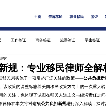
主页
亲属移民
职业移民
签证
民
工作签证
商务签证
旅游签证
学生签证
民法律师
保释
家暴绿卡
回美证
工卡
U 签证
新规：专业移民律师全解
，美国移民局实施了一项引起广泛关注的政策——
公共负担新
l Rule）。该政策的调整标志着美国移民政策方向上的一次重
用的关注，也体现了试图在移民人道主义与经济责任之间
 陈律师在
本文将对这项
公共负担新规
进行深入解读，探讨