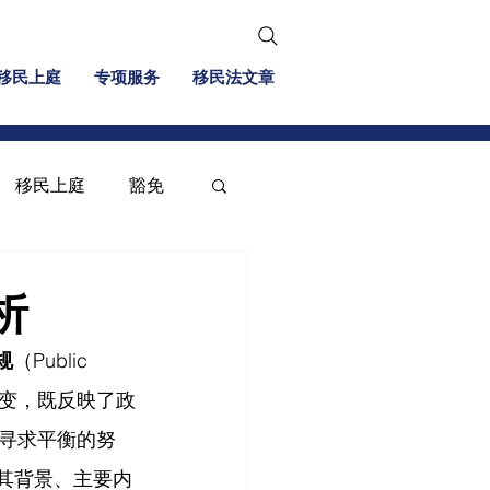
移民上庭
专项服务
移民法文章
移民上庭
豁免
移民信息
投资移民
析
规
（Public 
大转变，既反映了政
寻求平衡的努
其背景、主要内