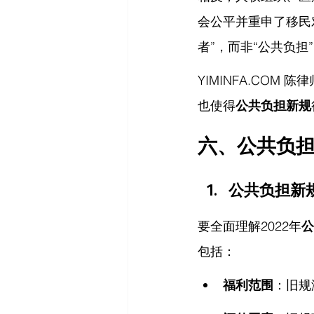
会公平并重申了移民
者”，而非“公共负担
YIMINFA.COM
 陈
也使得
公共负担新规
六、
公共负
公共负担新
要全面理解2022年
公
包括：
福利范围
：旧规