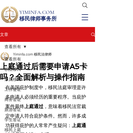
YIMINFA.COM
移民律师事务所
文章
查看所有
Yiminfa.com 移民法律师
查看所有
上庭通过后需要申请A5卡
职业移民
吗？全面解析与操作指南
亲属移民
在美国庇护制度中，移民法庭审理是许
工作签证
多申请人必须经历的重要程序。当庇护
商务签证
案件最终
上庭通过
，意味着移民法官裁
旅游签证
定申请人符合庇护条件。然而，许多成
学生签证
功获得庇护的人常常产生疑问：
上庭通
移民上庭