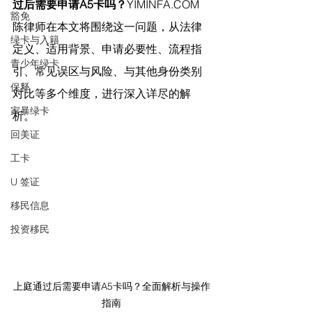
过后需要申请A5卡吗？
YIMINFA.COM
豁免
陈律师在
本文将围绕这一问题，从法律
绿卡与入籍
定义、适用背景、申请必要性、流程指
青少年绿卡
引、常见误区与风险、与其他身份类别
保释
对比等多个维度，进行深入详尽的解
家暴绿卡
析。
回美证
工卡
U 签证
移民信息
投资移民
上庭通过后需要申请A5卡吗？全面解析与操作
指南