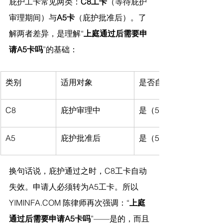
庇护工卡常见两类：
C8工卡
（等待庇护
审理期间）与
A5卡
（庇护批准后）。了
解两者差异，是理解“
上庭通过后需要申
请A5卡吗
”的基础：
类别
适用对象
是否自动续期
C8
庇护审理中
是（540天）
A5
庇护批准后
是（540天）
换句话说，庇护通过之时，C8工卡自动
失效。申请人必须转为A5工卡。所以
YIMINFA.COM
 陈律师
再次强调：“
上庭
通过后需要申请A5卡吗
”——是的，而且